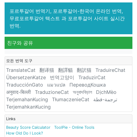
포르투갈어 번역기, 포르투갈어-한국어 온라인 번역,
무료포르투갈어 텍스트 과 포르투갈어 사이트 실시간
번역.
친구와 공유
모든 번역 도구
TranslateCat
翻译猫
翻譯貓
翻訳猫
TraduireChat
ÜbersetzenKatze
번역고양이
TraduzirCat
TraducciónGato
แมวแปล
ПереводКошка
अनुवाद-बिल्ली
TraduzioneCat
অনুবাদবিড়াল
DịchMèo
TerjemahanKucing
TłumaczenieCat
ترجمة-قطة
TerjemahkanKucing
Links
Beauty Score Calculator
ToolPie - Online Tools
How Old Do I Look?