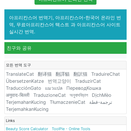
아프리칸스어 번역기, 아프리칸스어-한국어 온라인 번
역, 무료아프리칸스어 텍스트 과 아프리칸스어 사이트
실시간 번역.
친구와 공유
모든 번역 도구
TranslateCat
翻译猫
翻譯貓
翻訳猫
TraduireChat
ÜbersetzenKatze
번역고양이
TraduzirCat
TraducciónGato
แมวแปล
ПереводКошка
अनुवाद-बिल्ली
TraduzioneCat
অনুবাদবিড়াল
DịchMèo
TerjemahanKucing
TłumaczenieCat
ترجمة-قطة
TerjemahkanKucing
Links
Beauty Score Calculator
ToolPie - Online Tools