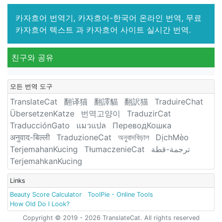
카자흐어 번역기, 카자흐어-한국어 온라인 번역, 무료
카자흐어 텍스트 과 카자흐어 사이트 실시간 번역.
친구와 공유
모든 번역 도구
TranslateCat
翻译猫
翻譯貓
翻訳猫
TraduireChat
ÜbersetzenKatze
번역고양이
TraduzirCat
TraducciónGato
แมวแปล
ПереводКошка
अनुवाद-बिल्ली
TraduzioneCat
অনুবাদবিড়াল
DịchMèo
TerjemahanKucing
TłumaczenieCat
ترجمة-قطة
TerjemahkanKucing
Links
Beauty Score Calculator
ToolPie - Online Tools
How Old Do I Look?
Copyright © 2019 - 2026 TranslateCat. All rights reserved